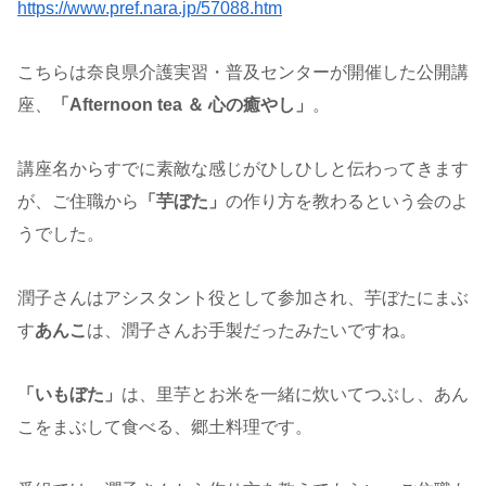
https://www.pref.nara.jp/57088.htm
こちらは奈良県介護実習・普及センターが開催した公開講
座、
「Afternoon tea ＆ 心の癒やし」
。
講座名からすでに素敵な感じがひしひしと伝わってきます
が、ご住職から
「芋ぼた」
の作り方を教わるという会のよ
うでした。
潤子さんはアシスタント役として参加され、芋ぼたにまぶ
す
あんこ
は、潤子さんお手製だったみたいですね。
「いもぼた」
は、里芋とお米を一緒に炊いてつぶし、あん
こをまぶして食べる、郷土料理です。